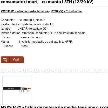
consumatori mari, cu manta LSZH (12/20 kV)
RG7H1M1 cablu de medie tensiune (12/20 kV) - Constructie
Conductor : cupru rigid, clasa 2.
Invelis interior : material semi-conductor.
Izolatie : HEPR de calitate G7*.
Invelis exterior : strat semi-conductor, HEPR cu structura speciala.
Ecran : sarma din cupru.
Manta : invelis termoplastic de calitate M1, HFFR.
Culoare : rosu.
Vezi
N2XS(F)2Y - Cablu de putere de medie tensiune cu con