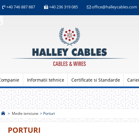
+40 746 887 887
+40 236 319 085
office@halleycables.com
Companie
Informatii tehnice
Certificate si Standarde
Carie
>
Medie tensiune
>
Porturi
PORTURI