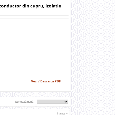
onductor din cupru, izolatie
Vezi / Descarca PDF
Sortează după
Înainte »