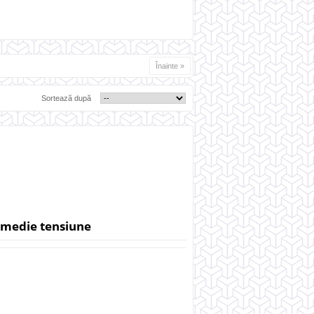
Înainte »
Sortează după
e medie tensiune