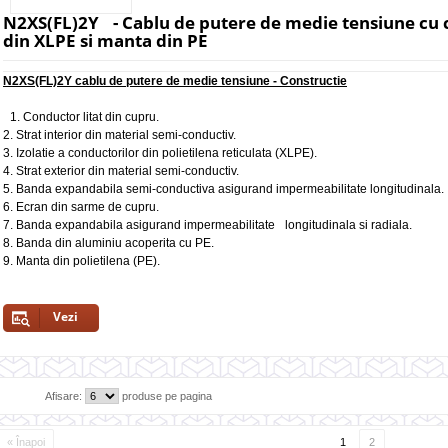
N2XS(FL)2Y - Cablu de putere de medie tensiune cu c
din XLPE si manta din PE
N2XS(FL)2Y cablu de putere de medie tensiune - Constructie
1. Conductor litat din cupru.
2. Strat interior din material semi-conductiv.
3. Izolatie a conductorilor din polietilena reticulata (XLPE).
4. Strat exterior din material semi-conductiv.
5. Banda expandabila semi-conductiva asigurand impermeabilitate longitudinala.
6. Ecran din sarme de cupru.
7. Banda expandabila asigurand impermeabilitate longitudinala si radiala.
8. Banda din aluminiu acoperita cu PE.
9. Manta din polietilena (PE).
Vezi
Afisare:
produse pe pagina
« Înapoi
1
2