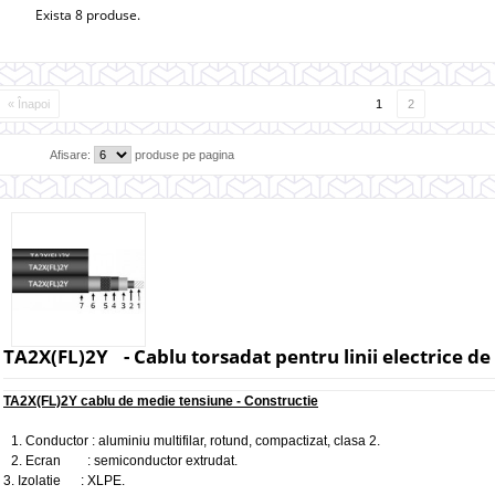
Exista 8 produse.
« Înapoi
1
2
Afisare:
produse pe pagina
TA2X(FL)2Y - Cablu torsadat pentru linii electrice d
TA2X(FL)2Y cablu de medie tensiune - Constructie
1. Conductor : aluminiu multifilar, rotund, compactizat, clasa 2.
2. Ecran : semiconductor extrudat.
3. Izolatie : XLPE.