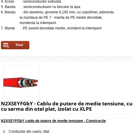
4. Ecran : semiconductor extrudat.
5. Banda : semiconductoare cu blocare la apa.
6. Banda : din aluminiu, grosime 0,185 mm, cu copolimer, aderenta
la mantaua de PE 7 - manta de PE medie densitate,
rezistenta la intemperii.
7. Manta : PE avand densitate medie, rezistent la intemperii.
Vezi
N2XSEYFGbY - Cablu de putere de medie tensiune, cu
cu sarma din otel plat, izolat cu XLPE
N2XSEYFGbY cablu de putere de medie tensiune - Constructie
1. Conductor din cupru, litat.