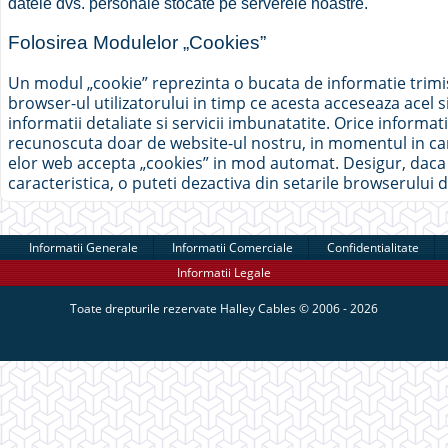
datele dvs. personale stocate pe serverele noastre.
Folosirea Modulelor „Cookies”
Un modul „cookie” reprezinta o bucata de informatie trimis
browser-ul utilizatorului in timp ce acesta acceseaza acel 
informatii detaliate si servicii imbunatatite. Orice informat
recunoscuta doar de website-ul nostru, in momentul in car
elor web accepta „cookies” in mod automat. Desigur, daca 
caracteristica, o puteti dezactiva din setarile browserului d
Informatii Generale
Informatii Comerciale
Confidentialitate
Informatii Legale
Toate drepturile rezervate
Halley Cables
© 2006 - 2026