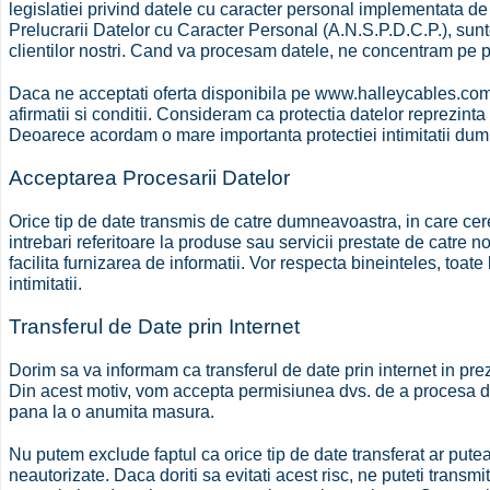
legislatiei privind datele cu caracter personal implementata 
Prelucrarii Datelor cu Caracter Personal (A.N.S.P.D.C.P.), sunt
clientilor nostri. Cand va procesam datele, ne concentram pe pro
Daca ne acceptati oferta disponibila pe www.halleycables.com, i
afirmatii si conditii. Consideram ca protectia datelor reprezinta o
Deoarece acordam o mare importanta protectiei intimitatii d
Acceptarea Procesarii Datelor
Orice tip de date transmis de catre dumneavoastra, in care ceret
intrebari referitoare la produse sau servicii prestate de catre noi
facilita furnizarea de informatii. Vor respecta bineinteles, toate 
intimitatii.
Transferul de Date prin Internet
Dorim sa va informam ca transferul de date prin internet in pr
Din acest motiv, vom accepta permisiunea dvs. de a procesa dat
pana la o anumita masura.
Nu putem exclude faptul ca orice tip de date transferat ar putea fi
neautorizate. Daca doriti sa evitati acest risc, ne puteti transmi