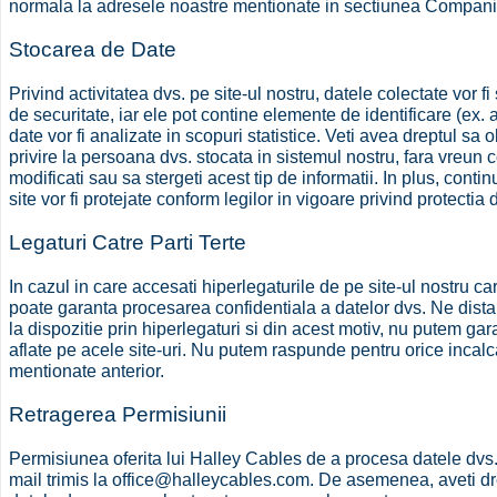
normala la adresele noastre mentionate in sectiunea Compani
Stocarea de Date
Privind activitatea dvs. pe site-ul nostru, datele colectate vor 
de securitate, iar ele pot contine elemente de identificare (ex. 
date vor fi analizate in scopuri statistice. Veti avea dreptul sa o
privire la persoana dvs. stocata in sistemul nostru, fara vreun
modificati sau sa stergeti acest tip de informatii. In plus, conti
site vor fi protejate conform legilor in vigoare privind protectia da
Legaturi Catre Parti Terte
In cazul in care accesati hiperlegaturile de pe site-ul nostru c
poate garanta procesarea confidentiala a datelor dvs. Ne distan
la dispozitie prin hiperlegaturi si din acest motiv, nu putem gara
aflate pe acele site-uri. Nu putem raspunde pentru orice incalca
mentionate anterior.
Retragerea Permisiunii
Permisiunea oferita lui Halley Cables de a procesa datele dvs. p
mail trimis la office@halleycables.com. De asemenea, aveti drept